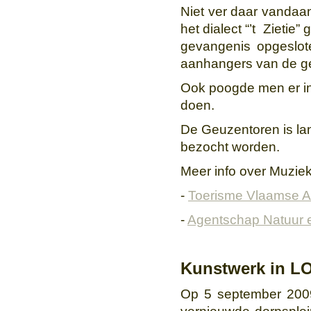
Niet ver daar vandaa
het dialect “’t Zieti
gevangenis opgeslote
aanhangers van de g
Ook poogde men er in 
doen.
De Geuzentoren is lan
bezocht worden.
Meer info over Muzie
-
Toerisme Vlaamse 
-
Agentschap Natuur 
Kunstwerk in L
Op 5 september 2009