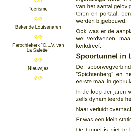
van het aantal gelovi
Toerisme
toren en portaal, ee
werden bijgebouwd.
Bekende Louisenaren
Ook was er de aanplan
wel verdwenen, maa
Parochiekerk "O.L.V. van
kerkdreef.
La Salette"
Spoortunnel in
De spoorwegverbin
Nieuwtjes
“Spichtenberg” en h
eerste maal in gebru
In de loop der jaren
zelfs dynamiteerde het
Naar verluidt overnac
Er was een klein stat
De tunnel is niet te